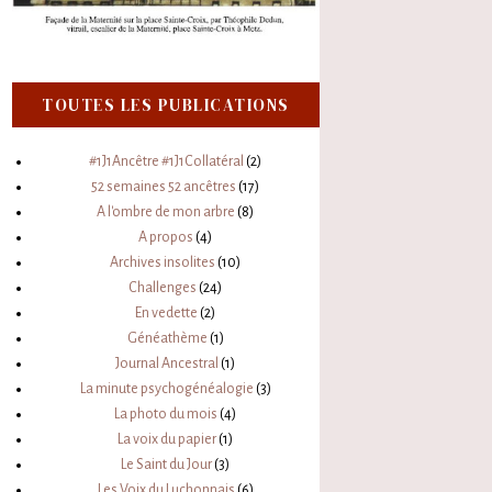
TOUTES LES PUBLICATIONS
#1J1Ancêtre #1J1Collatéral
(2)
52 semaines 52 ancêtres
(17)
A l'ombre de mon arbre
(8)
A propos
(4)
Archives insolites
(10)
Challenges
(24)
En vedette
(2)
Généathème
(1)
Journal Ancestral
(1)
La minute psychogénéalogie
(3)
La photo du mois
(4)
La voix du papier
(1)
Le Saint du Jour
(3)
Les Voix du Luchonnais
(6)