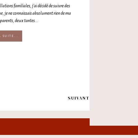
lations familiales, j’ai décidé de suivre des
ue, je ne connaissais absolument rien de ma
parents, deux tantes...
A SUITE...
SUIVANT