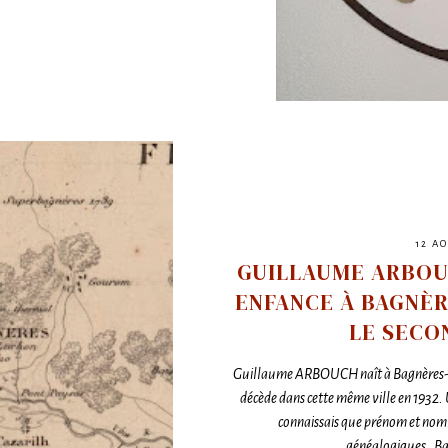
12 A
GUILLAUME ARBOUC
ENFANCE À BAGNÈ
LE SECO
Guillaume ARBOUCH naît à Bagnères-d
décède dans cette même ville en 1932. 
connaissais que prénom et nom.
généalogiques. Ba