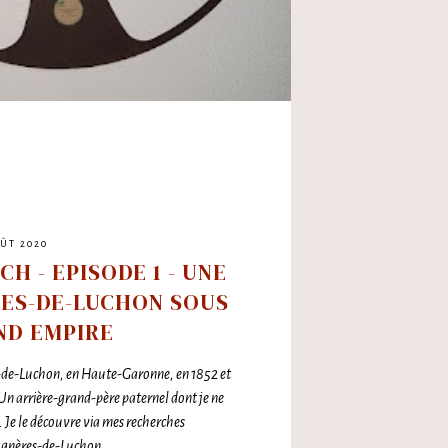
OÛT 2020
H - EPISODE 1 - UNE
RES-DE-LUCHON SOUS
ND EMPIRE
e-Luchon, en Haute-Garonne, en 1852 et
Un arrière-grand-père paternel dont je ne
 Je le découvre via mes recherches
gnères-de-Luchon,...