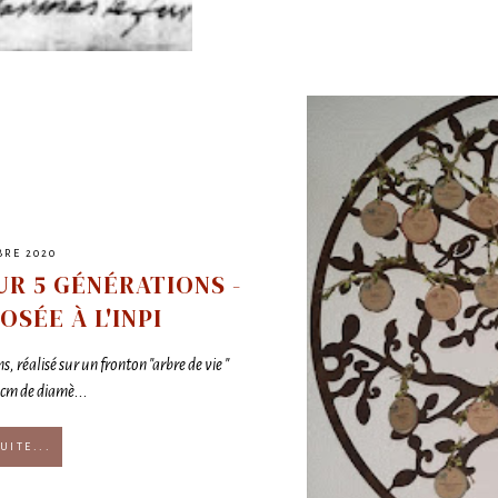
BRE 2020
UR 5 GÉNÉRATIONS -
SÉE À L'INPI
 réalisé sur un fronton "arbre de vie "
 cm de diamè...
UITE...