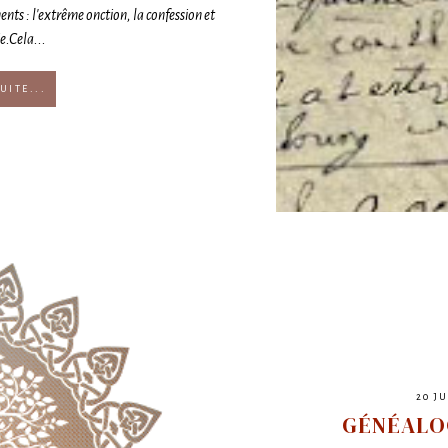
ents : l'extrême onction, la confession et
e.Cela...
UITE...
20 J
GÉNÉALO